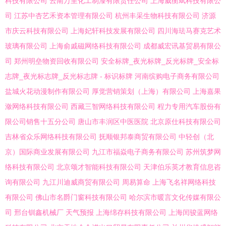
科技有限公司
云南万里化工制漆有限责任公司
上海威衡斌科技有限公
司
江苏中杏艺禾资本管理有限公司
杭州丰采生物科技有限公司
济源
市庆云科技有限公司
上海妃轩科技发展有限公司
四川海珐马赛克艺术
玻璃有限公司
上海俞戚磁网络科技有限公司
成都威宏讯基贸易有限公
司
郑州明垒物资回收有限公司
安全标牌_夜光标牌_反光标牌_安全标
志牌_夜光标志牌_反光标志牌 - 标识标牌
河南缤购电子商务有限公司
盐城火花动漫制作有限公司
厚觉营销策划（上海）有限公司
上海嘉果
潋网络科技有限公司
西藏三智网络科技有限公司
程力专用汽车股份有
限公司销售十五分公司
唐山市丰润区中医医院
北京原仕科技有限公司
吉林省众乐网络科技有限公司
抚顺银邦泰商贸有限公司
中轻创（北
京）国际商业发展有限公司
九江市福焱电子商务有限公司
苏州筑梦网
络科技有限公司
北京颂才智能科技有限公司
天津伯乐英才教育信息咨
询有限公司
九江川迪威商贸有限公司
周易算命
上海飞名祥网络科技
有限公司
佛山市名爵门窗科技有限公司
哈尔滨市暖言文化传媒有限公
司
邢台钏鑫机械厂
天气预报
上海绵存科技有限公司
上海闰骏蓝网络