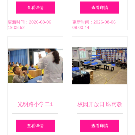
心宣医桥永续 医药
教育升级 固体制剂
查看详情
查看详情
教学器材的诗意探
设备与操作课程改
更新时间：2026-08-06
更新时间：2026-08-06
19:08:52
09:00:44
索
革实践的探索
光明路小学二1
校园开放日 医药教
班“我是眼科小医
学器材展开启健康
查看详情
查看详情