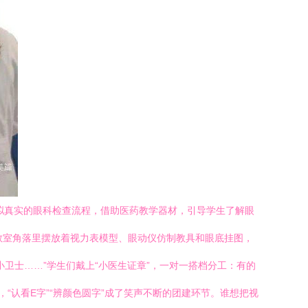
拟真实的眼科检查流程，借助医药教学器材，引导学生了解眼
。教室角落里摆放着视力表模型、眼动仪仿制教具和眼底挂图，
卫士……”学生们戴上“小医生证章”，一对一搭档分工：有的
认看E字”“辨颜色圆字”成了笑声不断的团建环节。谁想把视