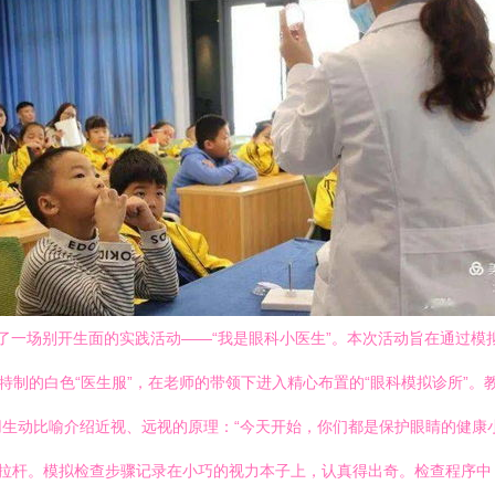
了一场别开生面的实践活动——“我是眼科小医生”。本次活动旨在通过模
着特制的白色“医生服”，在老师的带领下进入精心布置的“眼科模拟诊所”
生动比喻介绍近视、远视的原理：“今天开始，你们都是保护眼睛的健康小
拉杆。模拟检查步骤记录在小巧的视力本子上，认真得出奇。检查程序中，“